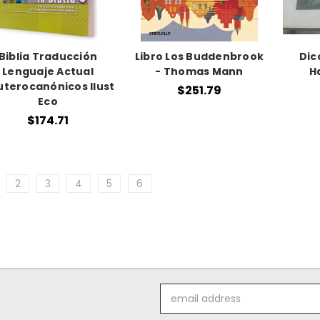
Biblia Traducción
Libro Los Buddenbrook
Dic
Lenguaje Actual
- Thomas Mann
H
terocanónicos Ilust
$251.79
Eco
$174.71
2
3
4
5
6
Email
Address