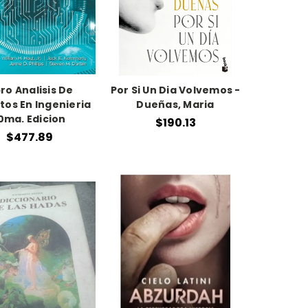
bro Analisis De
Por Si Un Dia Volvemos -
itos En Ingenieria
Dueñas, Maria
0ma. Edicion
$190.13
$477.89