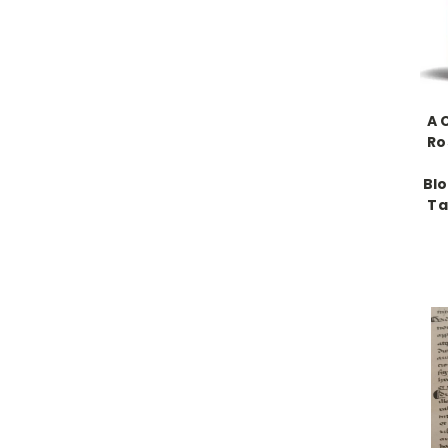
A 
Ro
Blo
Ta