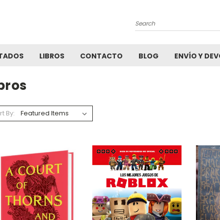
Search
TADOS
LIBROS
CONTACTO
BLOG
ENVÍO Y DE
bros
rt By: