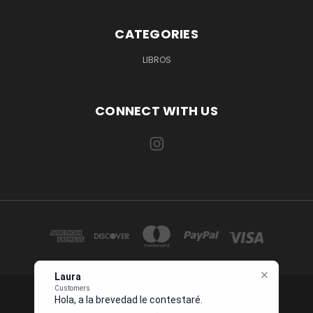
CATEGORIES
LIBROS
CONNECT WITH US
Laura
Customers
Hola, a la brevedad le contestaré. Describam
1234 OCEAN DRIVE SUITE 567 MIAMI, FL 33139 USA