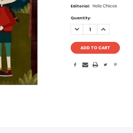
Hola Chicos
Editorial:
Current
Quantity:
Stock:
DECREASE
INCREASE
QUANTITY:
QUANTITY: