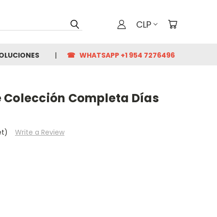
CLP
VOLUCIONES
☎ WHATSAPP +1 954 7276496
 Colección Completa Días
et)
Write a Review