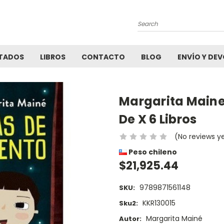
Search
TADOS
LIBROS
CONTACTO
BLOG
ENVÍO Y DE
Margarita Maine
De X 6 Libros
(No reviews y
Peso chileno
$21,925.44
9789871561148
SKU:
KKR130015
Sku2:
Margarita Mainé
Autor: