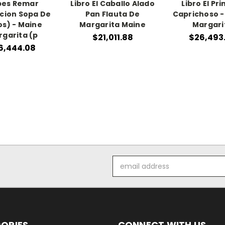
bes Remar
Libro El Caballo Alado
Libro El Pr
cion Sopa De
Pan Flauta De
Caprichoso -
os) - Maine
Margarita Maine
Margari
garita (p
$21,011.88
$26,493
6,444.08
Email
Address
ORIES
CONNECT WITH US