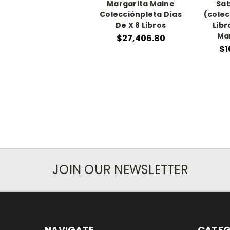
Margarita Maine
Sa
Colecciónpleta Días
(colec
De X 8 Libros
Libr
Mar
$27,406.80
$1
JOIN OUR NEWSLETTER
NAVIGATE
CATEG