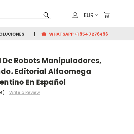
EUR
VOLUCIONES
☎ WHATSAPP +1 954 7276496
l De Robots Manipuladores,
ndo. Editorial Alfaomega
entino En Español
et)
Write a Review