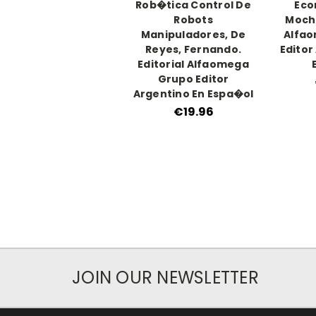
Rob�tica Control De
Eco
Robots
Mochó
Manipuladores, De
Alfa
Reyes, Fernando.
Editor
Editorial Alfaomega
Grupo Editor
Argentino En Espa�ol
€19.96
JOIN OUR NEWSLETTER