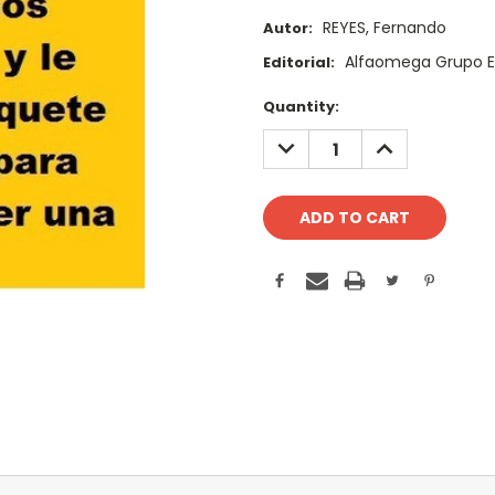
REYES, Fernando
Autor:
Alfaomega Grupo Ed
Editorial:
Current
Quantity:
Stock:
DECREASE
INCREASE
QUANTITY:
QUANTITY: