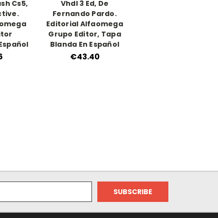
sh Cs5,
Vhdl 3 Ed, De
tive.
Fernando Pardo.
faomega
Editorial Alfaomega
itor
Grupo Editor, Tapa
 Español
Blanda En Español
6
€43.40