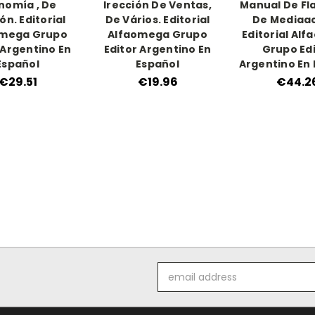
nomía , De
Irección De Ventas,
Manual De Fla
n. Editorial
De Vários. Editorial
De Mediaac
omega Grupo
Alfaomega Grupo
Editorial Al
 Argentino En
Editor Argentino En
Grupo Ed
Español
Español
Argentino En
€29.51
€19.96
€44.2
Email
Address