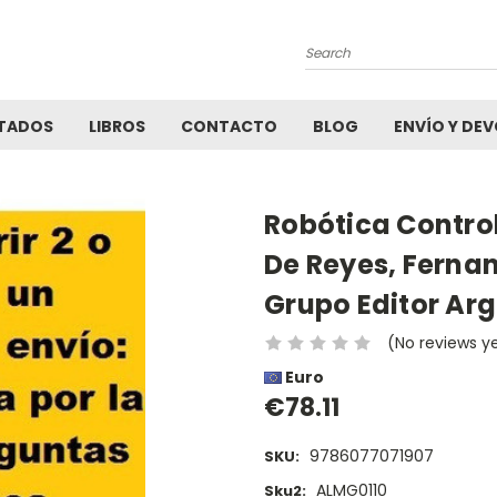
Search
TADOS
LIBROS
CONTACTO
BLOG
ENVÍO Y DE
Robótica Contro
De Reyes, Ferna
Grupo Editor Arg
(No reviews y
Euro
€78.11
9786077071907
SKU:
ALMG0110
Sku2: