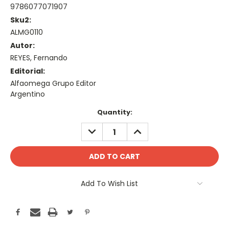
9786077071907
Sku2:
ALMG0110
Autor:
REYES, Fernando
Editorial:
Alfaomega Grupo Editor
Argentino
Current
Quantity:
Stock:
DECREASE
INCREASE
QUANTITY:
QUANTITY:
Add To Wish List