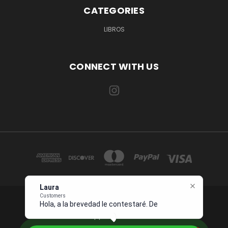
CATEGORIES
LIBROS
CONNECT WITH US
Laura
Customers
Hola, a la brevedad le contestaré.
1234 OCEAN DRIVE SUITE 567 MIAMI, FL 33139 USA
Describame
Whatsapp +1 954 7276496