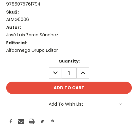
9786075761794
Sku2:
ALMG0006
Autor:
José Luis Zarco Sánchez
Editorial:
Alfaomega Grupo Editor
Current
Quantity:
Stock:
DECREASE
INCREASE
QUANTITY:
QUANTITY:
Add To Wish List