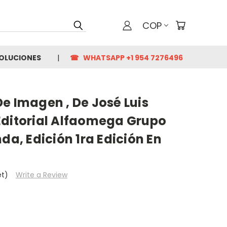
COP
VOLUCIONES
☎ WHATSAPP +1 954 7276496
e Imagen , De José Luis
Editorial Alfaomega Grupo
da, Edición 1ra Edición En
et)
Write a Review