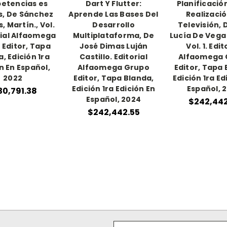
etencias es
Dart Y Flutter:
Planificació
s, De Sánchez
Aprende Las Bases Del
Realizació
, Martín., Vol.
Desarrollo
Televisión, 
orial Alfaomega
Multiplataforma, De
Lucía De Vega 
 Editor, Tapa
José Dimas Luján
Vol. 1. Edit
, Edición 1ra
Castillo. Editorial
Alfaomega 
n En Español,
Alfaomega Grupo
Editor, Tapa 
2022
Editor, Tapa Blanda,
Edición 1ra Ed
Edición 1ra Edición En
Español, 
30,791.38
Español, 2024
$242,442
$242,442.55
Email