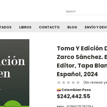
Search
TADOS
LIBROS
CONTACTO
BLOG
ENVÍO Y DE
Toma Y Edición D
Zarco Sánchez. 
Editor, Tapa Blan
Español, 2024
(No reviews y
Colombian Peso
$242,442.55
9786075761794
SKU: