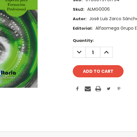
ALMG0006
Sku2:
José Luis Zarco Sánch
Autor:
Alfaomega Grupo E
Editorial:
Current
Quantity:
Stock:
DECREASE
INCREASE
QUANTITY:
QUANTITY: