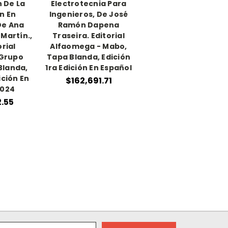
n De La
Electrotecnia Para
n En
Ingenieros, De José
De Ana
Ramón Dapena
Martín.,
Traseira. Editorial
orial
Alfaomega - Mabo,
Grupo
Tapa Blanda, Edición
Blanda,
1ra Edición En Español
ición En
$162,691.71
2024
.55