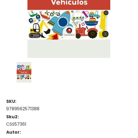
SKU:
9789562571388
Sku2:
CSS57361
Autor: