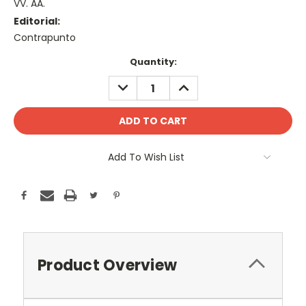
VV. AA.
Editorial:
Contrapunto
Current
Quantity:
Stock:
DECREASE
INCREASE
QUANTITY:
QUANTITY:
Add To Wish List
Product Overview