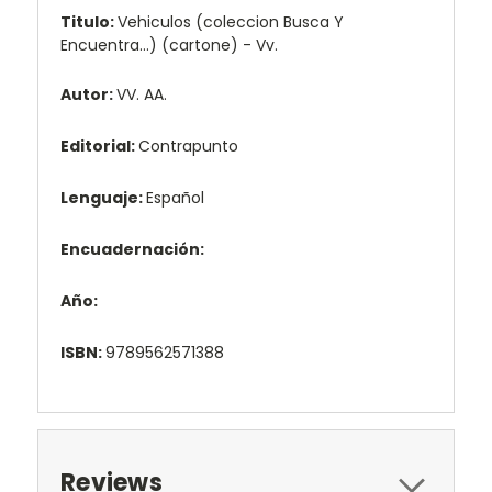
Titulo:
Vehiculos (coleccion Busca Y
Encuentra...) (cartone) - Vv.
Autor:
VV. AA.
Editorial:
Contrapunto
Lenguaje:
Español
Encuadernación:
Año:
ISBN:
9789562571388
Reviews