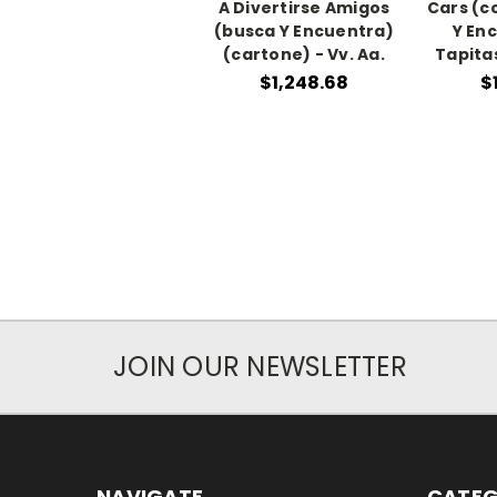
A Divertirse Amigos
Cars (c
(busca Y Encuentra)
Y En
(cartone) - Vv. Aa.
Tapita
$1,248.68
$
JOIN OUR NEWSLETTER
NAVIGATE
CATEG