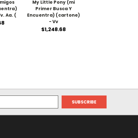
Amigos
My Little Pony (mi
uentra)
Primer Busca Y
v. Aa. (
Encuentra) (cartone)
- Vv
68
$1,248.68