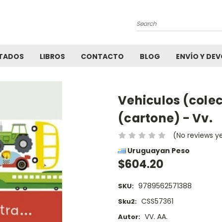
Search
TADOS
LIBROS
CONTACTO
BLOG
ENVÍO Y DE
Vehiculos (colec
(cartone) - Vv.
(No reviews y
Uruguayan Peso
$604.20
9789562571388
SKU:
CSS57361
Sku2:
VV. AA.
Autor: