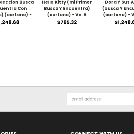
oleccion Busca
Hello Kitty (mi Primer
Dora Y Sus 
cuentra Con
Busca Y Encuentra)
(busca Y Enc
s) (cartone) -
(cartone) - Vv. A
(cartone) - V
1,248.68
$765.32
$1,248.
Email
Address
ORIES
CONNECT WITH US