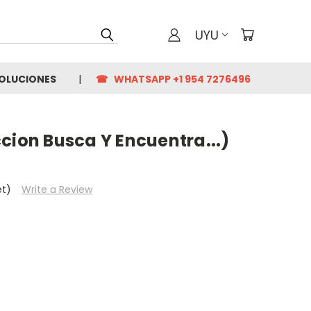
UYU
VOLUCIONES
☎ WHATSAPP +1 954 7276496
cion Busca Y Encuentra...)
et)
Write a Review