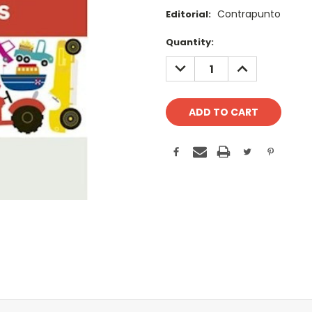
Contrapunto
Editorial:
Current
Quantity:
Stock:
DECREASE
INCREASE
QUANTITY:
QUANTITY: