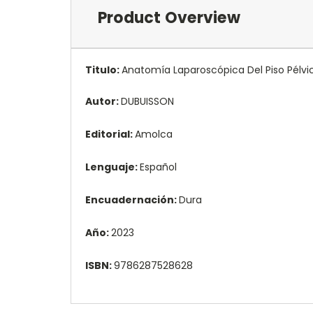
Product Overview
Titulo:
Anatomía Laparoscópica Del Piso Pélvi
Autor:
DUBUISSON
Editorial:
Amolca
Lenguaje:
Español
Encuadernación:
Dura
Año:
2023
ISBN:
9786287528628