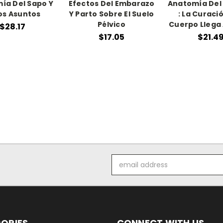
ía Del Sapo Y
Efectos Del Embarazo
Anatomía Del 
os Asuntos
Y Parto Sobre El Suelo
: La Curaci
Pélvico
Cuerpo Llega
$28.17
$17.05
$21.4
Email
Address
ORIES
CONNECT WITH US