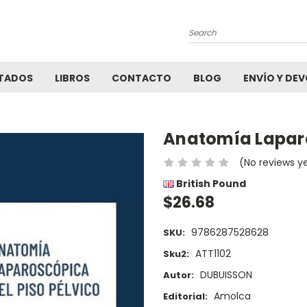
Search
TADOS
LIBROS
CONTACTO
BLOG
ENVÍO Y DE
Anatomía Laparo
(No reviews y
British Pound
$26.68
9786287528628
SKU:
ATT1102
Sku2:
DUBUISSON
Autor:
Amolca
Editorial: