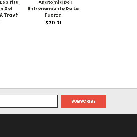
Espíritu
- Anatomía Del
ón Del
Entrenamiento De La
 A Travé
Fuerza
9
$20.01