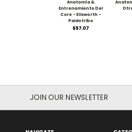
Anatomía &
Anatom
Entrenamiento Del
Otr
Core - Ellsworth -
Paidotribo
$57.07
JOIN OUR NEWSLETTER
NAVIGATE
CATEG