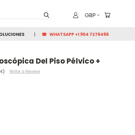
GBP
VOLUCIONES
☎ WHATSAPP +1 954 7276496
scópica Del Piso Pélvico +
et)
Write a Review