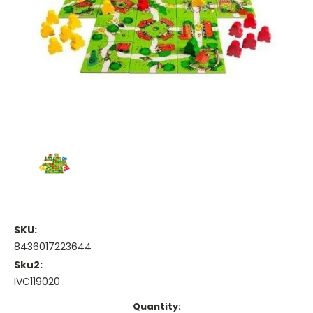
SKU:
8436017223644
Sku2:
IVC119020
Current
Quantity: