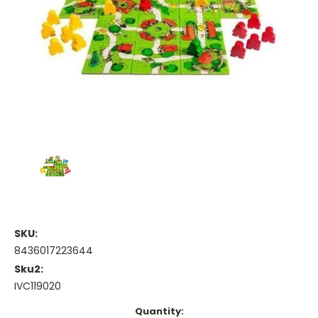
SKU:
8436017223644
Sku2:
IVC119020
Current
Quantity: