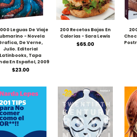
.000 Leguas De Viaje
200 Recetas Bajas En
200
ubmarino - Novela
Calorias - Sara Lewis
Choco
Grafica, De Verne,
Postr
$65.00
Julio. Editorial
Latinbooks, Tapa
nda En Español, 2009
$23.00