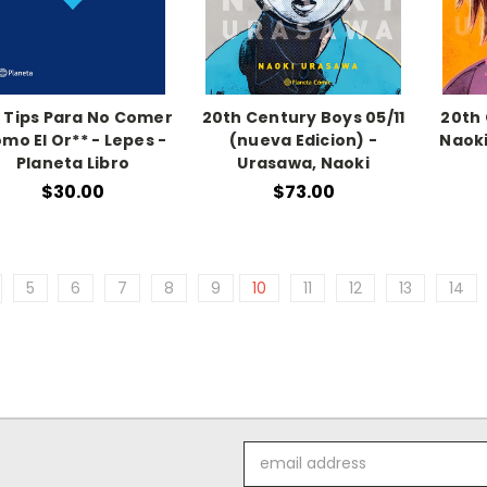
1 Tips Para No Comer
20th Century Boys 05/11
20th 
mo El Or** - Lepes -
(nueva Edicion) -
Naoki
Planeta Libro
Urasawa, Naoki
$30.00
$73.00
5
6
7
8
9
10
11
12
13
14
Email
Address