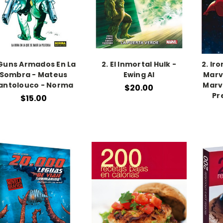
Guns Armados En La
2. El Inmortal Hulk -
2. Ir
Sombra - Mateus
Ewing Al
Marv
antolouco - Norma
Marve
$20.00
Pr
$15.00