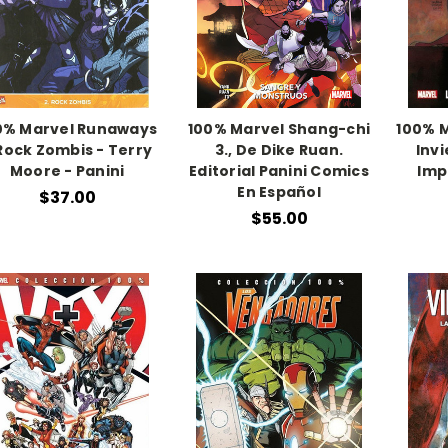
0% Marvel Runaways
100% Marvel Shang-chi
100% M
Rock Zombis - Terry
3., De Dike Ruan.
Inv
Moore - Panini
Editorial Panini Comics
Imp
En Español
$37.00
$55.00