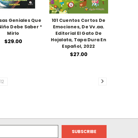
osas Geniales Que
101 Cuentos Cortos De
Niño Debe Saber *
Emociones, De Vv.aa.
Mirlo
Editorial El Gato De
Hojalata, Tapa Dura En
$29.00
Español, 2022
$27.00
12