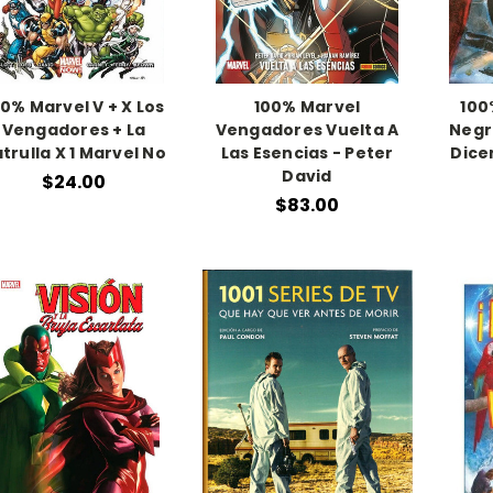
00% Marvel V + X Los
100% Marvel
100
Vengadores + La
Vengadores Vuelta A
Negr
trulla X 1 Marvel No
Las Esencias - Peter
Dicen
David
$24.00
$83.00