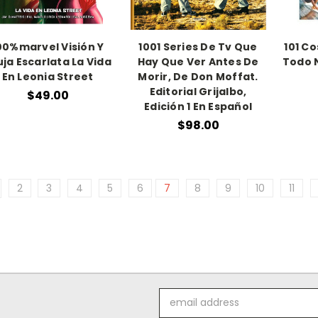
00%marvel Visión Y
1001 Series De Tv Que
101 C
uja Escarlata La Vida
Hay Que Ver Antes De
Todo 
En Leonia Street
Morir, De Don Moffat.
Editorial Grijalbo,
$49.00
Edición 1 En Español
$98.00
2
3
4
5
6
7
8
9
10
11
Email
Address