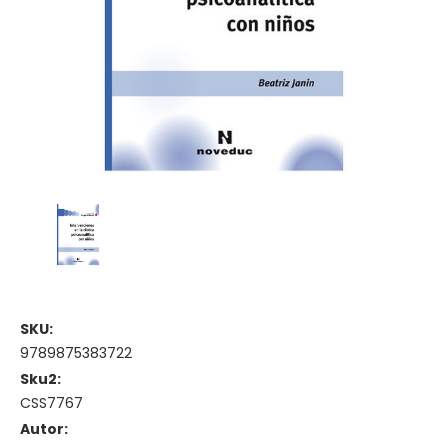
SKU:
9789875383722
Sku2:
CSS7767
Autor: