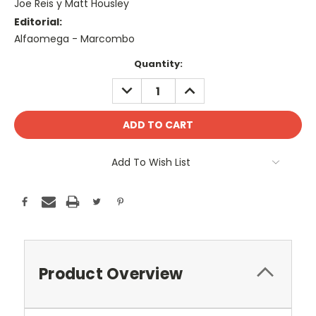
Joe Reis y Matt Housley
Editorial:
Alfaomega - Marcombo
Current
Quantity:
Stock:
DECREASE
INCREASE
QUANTITY:
QUANTITY:
Add To Wish List
Product Overview