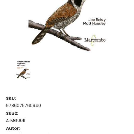
SKU:
9786075760940
Sku2:
ALMG0011
Autor: