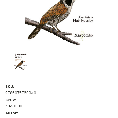
SKU:
9786075760940
Sku2:
ALMG0011
Autor: