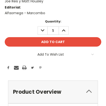
Joe Reis y Matt Housley
Editorial:
Alfaomega - Marcombo
Current
Quantity:
Stock:
DECREASE
INCREASE
QUANTITY:
QUANTITY:
Add To Wish List
Product Overview