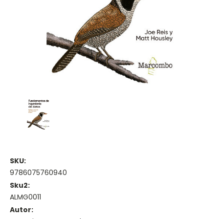
SKU:
9786075760940
Sku2:
ALMG0011
Autor: