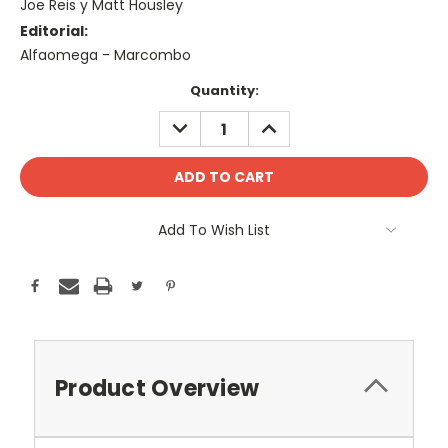
Joe Reis y Matt Housley
Editorial:
Alfaomega - Marcombo
Current
Quantity:
Stock:
DECREASE
INCREASE
QUANTITY:
QUANTITY:
Add To Wish List
Product Overview