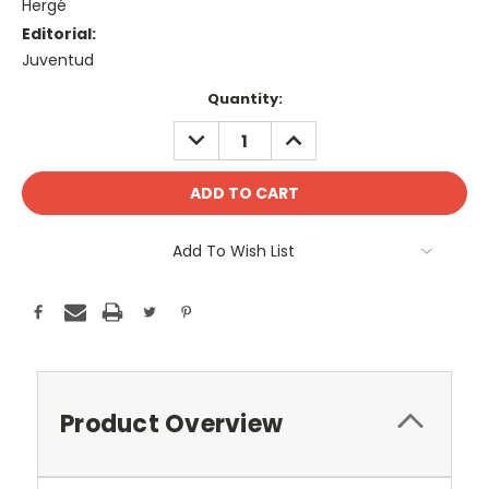
Hergé
Editorial:
Juventud
Current
Quantity:
Stock:
DECREASE
INCREASE
QUANTITY:
QUANTITY:
Add To Wish List
Product Overview