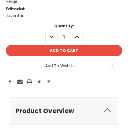
Hergé
Editorial:
Juventud
Current
Quantity:
Stock:
DECREASE
INCREASE
QUANTITY:
QUANTITY:
Add To Wish List
Product Overview