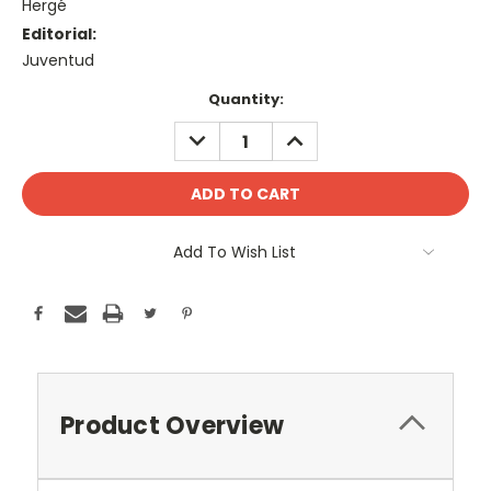
Hergé
Editorial:
Juventud
Current
Quantity:
Stock:
DECREASE
INCREASE
QUANTITY:
QUANTITY:
Add To Wish List
Product Overview