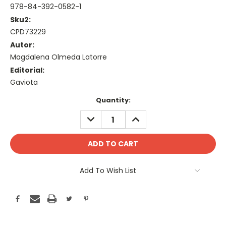
978-84-392-0582-1
Sku2:
CPD73229
Autor:
Magdalena Olmeda Latorre
Editorial:
Gaviota
Current
Quantity:
Stock:
DECREASE
INCREASE
QUANTITY:
QUANTITY:
Add To Wish List