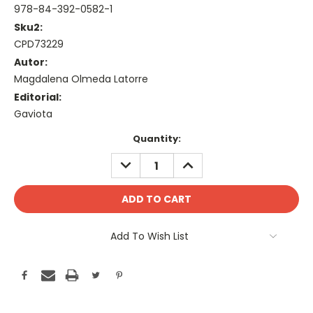
978-84-392-0582-1
Sku2:
CPD73229
Autor:
Magdalena Olmeda Latorre
Editorial:
Gaviota
Current
Quantity:
Stock:
DECREASE
INCREASE
QUANTITY:
QUANTITY:
Add To Wish List