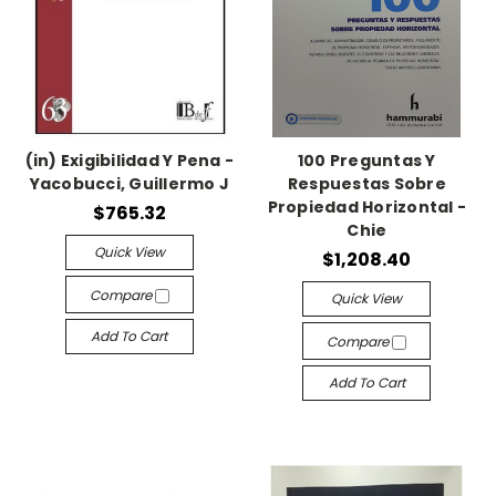
(in) Exigibilidad Y Pena -
100 Preguntas Y
Yacobucci, Guillermo J
Respuestas Sobre
Propiedad Horizontal -
$765.32
Chie
Quick View
$1,208.40
Compare
Quick View
Add To Cart
Compare
Add To Cart