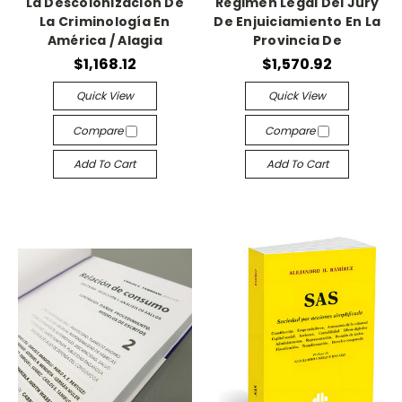
La Descolonización De
Régimen Legal Del Jury
La Criminología En
De Enjuiciamiento En La
América / Alagia
Provincia De
$1,168.12
$1,570.92
Quick View
Quick View
Compare
Compare
Add To Cart
Add To Cart