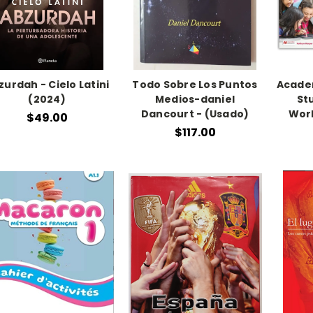
zurdah - Cielo Latini
Todo Sobre Los Puntos
Academ
(2024)
Medios-daniel
St
Dancourt - (Usado)
Work
$49.00
$117.00