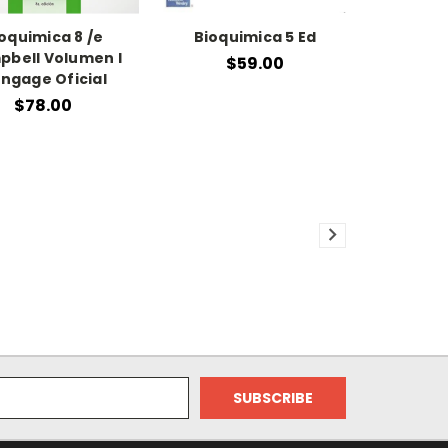
oquimica 8 /e
Bioquimica 5 Ed
bell Volumen I
$59.00
ngage Oficial
$78.00