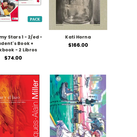
y Stars 1 - 2/ed -
Kati Horna
udent's Book +
$166.00
book - 2 Libros
$74.00