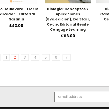
ro Boulevard - Flor M.
Biologia: Conceptos Y
Bi
alvador - Editorial
Aplicaciones
Camp
Naranja
(8va.edicion), De Starr,
Ce
Cecie. Editorial Heinle
$43.00
Cengage Learning
$113.00
1
2
3
4
5
6
7
Email
Address