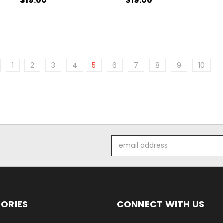
$19.00
$19.00
1
2
3
4
5
6
7
8
9
10
Email
Address
ORIES
CONNECT WITH US