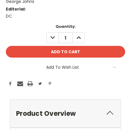
George Johns
Editorial:
DC
Current
Quantity:
Stock:
DECREASE
INCREASE
QUANTITY:
QUANTITY:
Add To Wish List
Product Overview