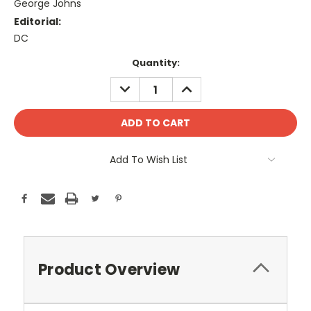
George Johns
Editorial:
DC
Current
Quantity:
Stock:
DECREASE
INCREASE
QUANTITY:
QUANTITY:
Add To Wish List
Product Overview