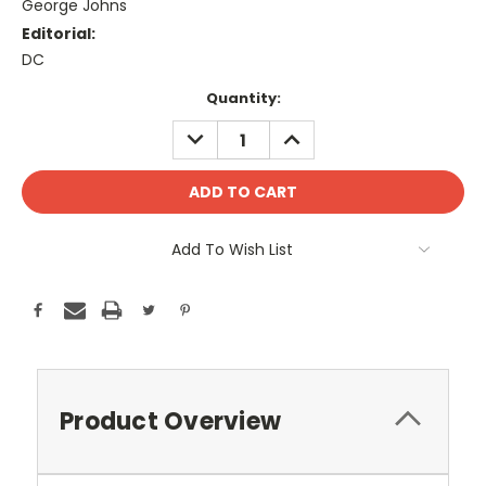
George Johns
Editorial:
DC
Current
Quantity:
Stock:
DECREASE
INCREASE
QUANTITY:
QUANTITY:
Add To Wish List
Product Overview