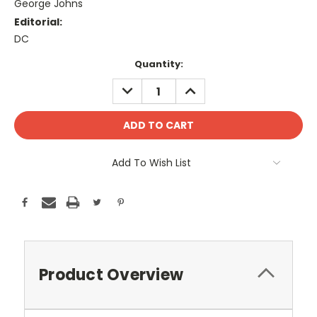
George Johns
Editorial:
DC
Current
Quantity:
Stock:
DECREASE
INCREASE
QUANTITY:
QUANTITY:
Add To Wish List
Product Overview